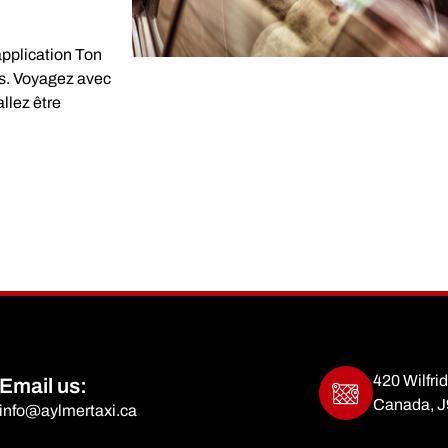
’application Ton
hes. Voyagez avec
llez être
420 Wilfri
Email us:
Canada, J
info@aylmertaxi.ca