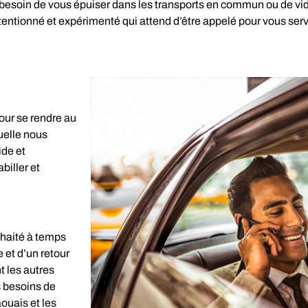
 besoin de vous épuiser dans les transports en commun ou de vi
ntionné et expérimenté qui attend d’être appelé pour vous servir!
our se rendre au
quelle nous
ide et
biller et
uhaité à temps
 et d’un retour
t les autres
s besoins de
ouais et les