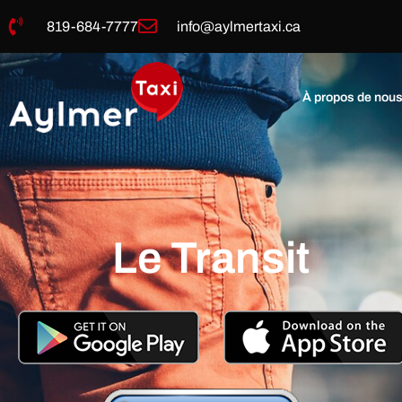
819-684-7777
info@aylmertaxi.ca
À propos de nou
Le Transit